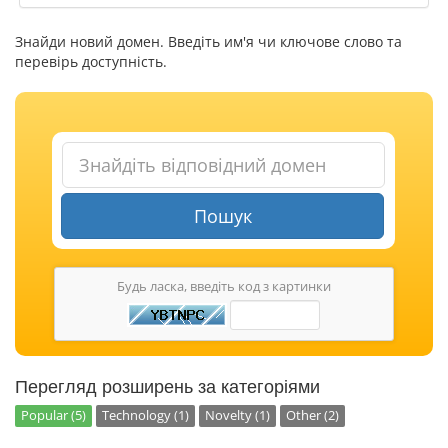
Знайди новий домен. Введіть им'я чи ключове слово та
перевірь доступність.
Пошук
Будь ласка, введіть код з картинки
Перегляд розширень за категоріями
Popular (5)
Technology (1)
Novelty (1)
Other (2)