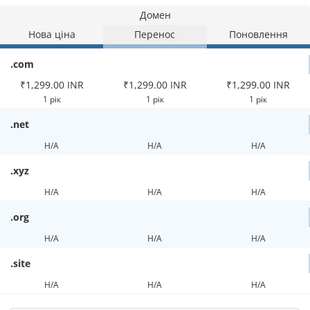
Домен
Нова ціна
Перенос
Поновлення
.com
₹1,299.00 INR
₹1,299.00 INR
₹1,299.00 INR
1 рік
1 рік
1 рік
.net
Н/А
Н/А
Н/А
.xyz
Н/А
Н/А
Н/А
.org
Н/А
Н/А
Н/А
.site
Н/А
Н/А
Н/А