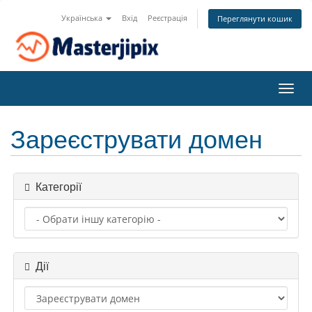
Українська
Вхід
Реєстрація
Переглянути кошик
Пере
наві
Зареєструвати домен
Категорії
Дії